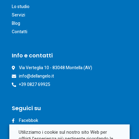
Lo studio
Servizi
Blog
Contatti
Info e contatti
Via Verteglia 10 - 83048 Montella (AV)​
info@dellangelo.it
+39 0827 69925
Seguici su
Facebbok
Instagram
Utilizziamo i cookie sul nostro sito Web per
offrirti l'esperienza più pertinente ricordando le