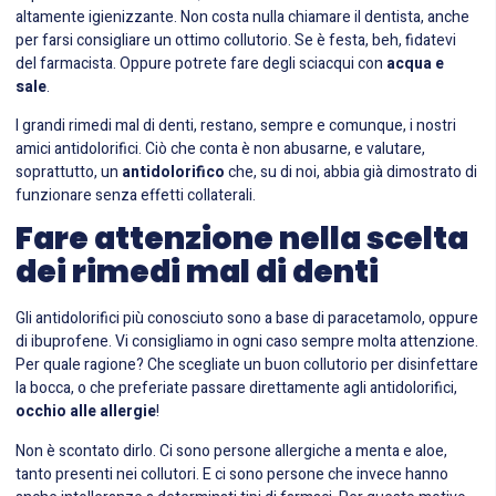
altamente igienizzante. Non costa nulla chiamare il dentista, anche
per farsi consigliare un ottimo collutorio. Se è festa, beh, fidatevi
del farmacista. Oppure potrete fare degli sciacqui con
acqua e
sale
.
I grandi rimedi mal di denti, restano, sempre e comunque, i nostri
amici antidolorifici. Ciò che conta è non abusarne, e valutare,
soprattutto, un
antidolorifico
che, su di noi, abbia già dimostrato di
funzionare senza effetti collaterali.
Fare attenzione nella scelta
dei rimedi mal di denti
Gli antidolorifici più conosciuto sono a base di paracetamolo, oppure
di ibuprofene. Vi consigliamo in ogni caso sempre molta attenzione.
Per quale ragione? Che scegliate un buon collutorio per disinfettare
la bocca, o che preferiate passare direttamente agli antidolorifici,
occhio alle allergie
!
Non è scontato dirlo. Ci sono persone allergiche a menta e aloe,
tanto presenti nei collutori. E ci sono persone che invece hanno